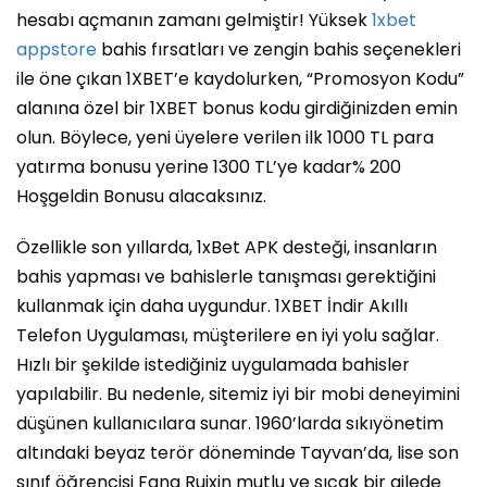
hesabı açmanın zamanı gelmiştir! Yüksek
1xbet
appstore
bahis fırsatları ve zengin bahis seçenekleri
ile öne çıkan 1XBET’e kaydolurken, “Promosyon Kodu”
alanına özel bir 1XBET bonus kodu girdiğinizden emin
olun. Böylece, yeni üyelere verilen ilk 1000 TL para
yatırma bonusu yerine 1300 TL’ye kadar% 200
Hoşgeldin Bonusu alacaksınız.
Özellikle son yıllarda, 1xBet APK desteği, insanların
bahis yapması ve bahislerle tanışması gerektiğini
kullanmak için daha uygundur. 1XBET İndir Akıllı
Telefon Uygulaması, müşterilere en iyi yolu sağlar.
Hızlı bir şekilde istediğiniz uygulamada bahisler
yapılabilir. Bu nedenle, sitemiz iyi bir mobi deneyimini
düşünen kullanıcılara sunar. 1960’larda sıkıyönetim
altındaki beyaz terör döneminde Tayvan’da, lise son
sınıf öğrencisi Fang Ruixin mutlu ve sıcak bir ailede