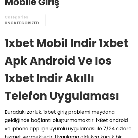
Mobile Giriş
Categories
UNCATEGORIZED
1xbet Mobil Indir 1xbet
Apk Android Ve Ios
1xbet Indir Akıllı
Telefon Uygulaması
Buradaki zorluk, 1xbet giriş problemi meydana
geldiğinde bağlantı oluşturmamaktır. 1xBet android
ve iphone app için uyumlu uygulaması ile 7/24 sizlere
hizmet vermektedir. Uygulama oldukça küçük bir