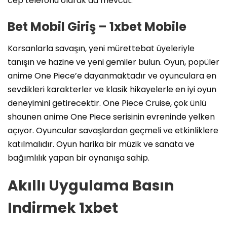
cep telefonu olarak da mevcut.
Bet Mobil Giriş – 1xbet Mobile
Korsanlarla savaşın, yeni mürettebat üyeleriyle
tanışın ve hazine ve yeni gemiler bulun. Oyun, popüler
anime One Piece’e dayanmaktadır ve oyunculara en
sevdikleri karakterler ve klasik hikayelerle en iyi oyun
deneyimini getirecektir. One Piece Cruise, çok ünlü
shounen anime One Piece serisinin evreninde yelken
açıyor. Oyuncular savaşlardan geçmeli ve etkinliklere
katılmalıdır. Oyun harika bir müzik ve sanata ve
bağımlılık yapan bir oynanışa sahip.
Akıllı Uygulama Basın
Indirmek 1xbet