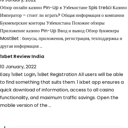
Обзор онлайн казино Pin-Up в Узбекистане Spis treści Казино
Император – стоит ли играть? Общая информация о компании
Букмекерские конторы Узбекистана Похожие обзоры
Приложение казино Pin-Up Ввод и вывод Обзор букмекера
MostBet : бонусы, приложения, регистрация, техподдержка и
другая информация …
1xbet Review India
10 January, 2022
Easy 1xBet Login, 1xBet Registration All users will be able
to find something that suits them. 1 ixbet app ensures a
quick download of information, access to all casino
functionality, and maximum traffic savings. Open the
mobile version of the …