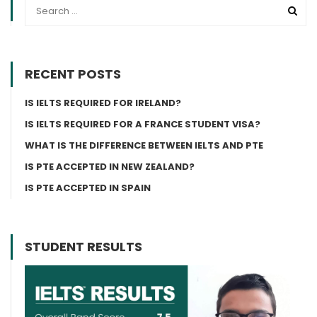
RECENT POSTS
IS IELTS REQUIRED FOR IRELAND?
IS IELTS REQUIRED FOR A FRANCE STUDENT VISA?
WHAT IS THE DIFFERENCE BETWEEN IELTS AND PTE
IS PTE ACCEPTED IN NEW ZEALAND?
IS PTE ACCEPTED IN SPAIN
STUDENT RESULTS