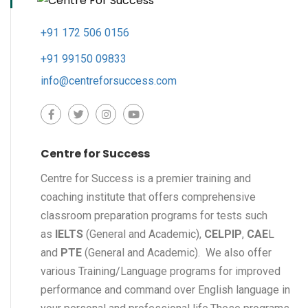
+91 172 506 0156
+91 99150 09833
info@centreforsuccess.com
Centre for Success
Centre for Success is a premier training and
coaching institute that offers comprehensive
classroom preparation programs for tests such
as
IELTS
(General and Academic),
CELPIP
,
CAE
L
and
PTE
(General and Academic). We also offer
various Training/Language programs for improved
performance and command over English language in