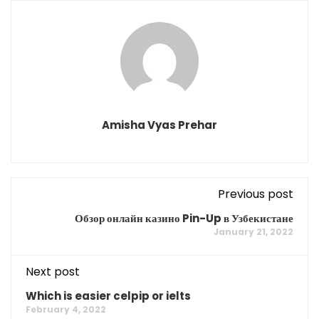
Amisha Vyas Prehar
Previous post
Обзор онлайн казино Pin-Up в Узбекистане
January 21, 2022
Next post
Which is easier celpip or ielts
February 4, 2022