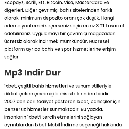
Ecopayz, Scrill, Eft, Bitcoin, Visa, MasterCard ve
diğerleri. Diğer çevrimiçi bahis sitelerinden farklı
olarak, minimum depozito oranı çok düşük. Hangi
ödeme yöntemini seçerseniz seçin en az 3 TL tasarruf
edebilirsiniz. Uygulamayı bir çevrimiçi mağazadan
ücretsiz olarak indirmek mümkündür. Hücresel
platform ayrıca bahis ve spor hizmetlerine erişim
sağlar.
Mp3 Indir Dur
1xbet, çeşitli bahis hizmetleri ve sunum stilleriyle
dikkat çeken çevrimiçi bahis sitelerinden biridir.
2007’den beri faaliyet gösteren 1xbet, bahisçiler için
benzersiz hizmetler sunmaktadır. Bu yazıda,
insanların 1xbet’i tercih etmelerini sağlayan
ayrıntılardan 1xbet Mobil İndirme seçeneği hakkında